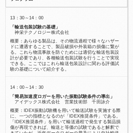
13：30～14：00
「輸送包装試験の基礎」
神栄テクノロジー株式会社
概要：あらゆる製品は、その物流過程で様々なハザー
ドに遭遇することで、製品破損や外装箱の損傷に繋が
る。これら物流事故を防ぐためには適切な輸送包装設
計が必要であり、各種輸送包装試験を行うことで実現
できる。ここではこれら輸送包装設計に関わる評価試
験の基礎について紹介する。
14：00～14：30
「簡易加速度ロガーを用いた振動試験条件の導出」
アイデックス株式会社 営業技術部 千田詠介
概要：IDEX振動試験機を用いて輸送試験を実施する際
に、一つの指標となるのが「IDEX推奨条件」である。
「IDEX推奨条件」を用いて輸送過程で発生する製品損
傷が再現できれば、輸送と等価の試験であると解釈で
きていたが、近年データロガーの普及により自社輸送