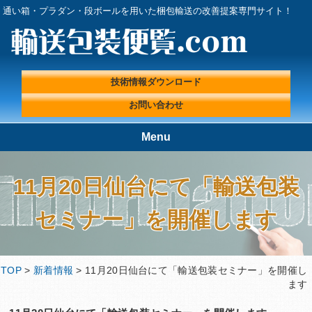
通い箱・プラダン・段ボールを用いた梱包輸送の改善提案専門サイト！
技術情報ダウンロード
お問い合わせ
Menu
TOP
輸送包装便覧.comが選ばれる理
由
11月20日仙台にて「輸送包装
輸送包装実績
輸送包装プロフェッショナルに
セミナー」を開催します
よる『輸送包装・梱包 改善ラ
ボ』
輸送包装便覧の取扱製品
輸送包装エンジニアコラム
TOP
>
新着情報
> 11月20日仙台にて「輸送包装セミナー」を開催し
輸送包装に関する基礎情報
技術情報ダウンロード
ます
プライバシーポリシー
会社概要