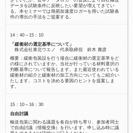
データを試験条件に反映したい要望が増えてきてい
る。本セミナーでは簡易加速度ロガーを用いた試験条
件の導出の手法をご提案する。
14：40～15：10
「緩衝材の選定基準について」
株式会社東北ウエノ 代表取締役 鈴木 雅彦
概要：緩衝包装設を行う場合に緩衝材の選定基準をど
の様にされていますか。当社が行っている材料選択の
判断基準について報告します。また最近使われている
緩衝材の紹介と緩衝材の加工方向についてもご紹介い
たします。コストを決める要因のヒントを提案しま
す。
15：10～16：30
自由討議
輸送包装に関わる議題を各自が持ち寄り、参加者同士
で自由討議（情報交換）を行います。申し込み時に議