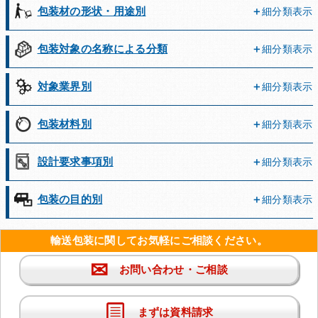
包装材の形状・用途別
細分類表示
包装対象の名称による分類
細分類表示
対象業界別
細分類表示
包装材料別
細分類表示
設計要求事項別
細分類表示
包装の目的別
細分類表示
輸送包装に関してお気軽にご相談ください。
✉
お問い合わせ・ご相談
まずは資料請求