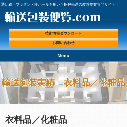
通い箱・プラダン・段ボールを用いた梱包輸送の改善提案専門サイト！
技術情報ダウンロード
お問い合わせ
Menu
TOP
輸送包装便覧.comが選ばれる理
由
輸送包装実績 衣料品／化粧品
輸送包装実績
輸送包装プロフェッショナルに
よる『輸送包装・梱包 改善ラ
ボ』
輸送包装便覧の取扱製品
輸送包装エンジニアコラム
輸送包装に関する基礎情報
技術情報ダウンロード
衣料品／化粧品
プライバシーポリシー
会社概要