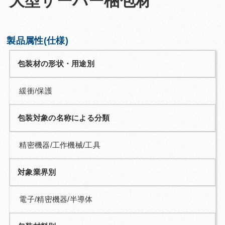
大型サーバー梱包材
Q&A
お問い合わせ
製品属性(仕様)
包装材の形状・用途別
緩衝/保護
包装対象の名称による分類
精密機器/工作機械/工具
対象業界別
電子/精密機器/半導体