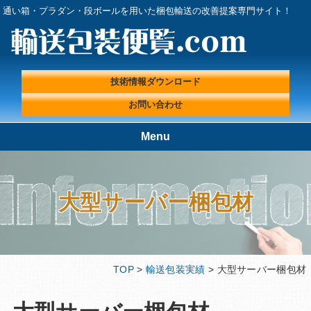
通い箱・プラダン・段ボールを用いた梱包輸送の改善提案専門サイト！
技術情報ダウンロード
お問い合わせ
Menu
TOP
輸送包装便覧.comが選ばれる理
由
大型サーバー梱包材
輸送包装実績
輸送包装プロフェッショナルに
よる『輸送包装・梱包 改善ラ
ボ』
輸送包装便覧の取扱製品
輸送包装エンジニアコラム
TOP
>
輸送包装実績
> 大型サーバー梱包材
輸送包装に関する基礎情報
技術情報ダウンロード
プライバシーポリシー
会社概要