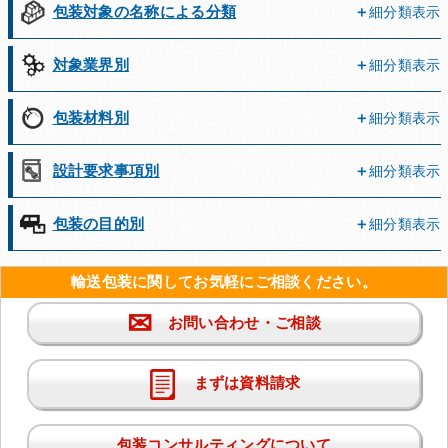
包装対象の名称による分類
細分類表示
対象業界別
細分類表示
包装材料別
細分類表示
設計要求事項別
細分類表示
包装の目的別
細分類表示
輸送包装に関してお気軽にご相談ください。
✉
お問い合わせ・ご相談
まずは資料請求
包装コンサルティングについて