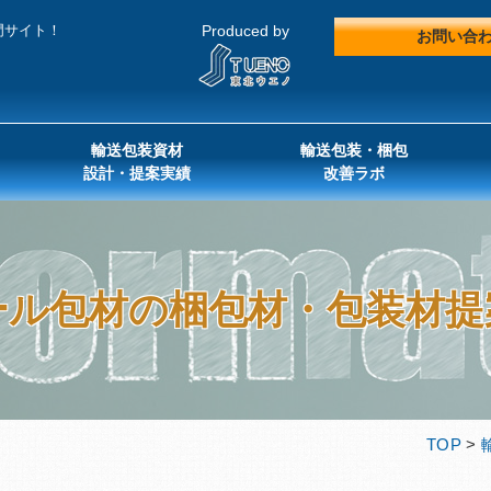
門サイト！
Produced by
お問い合
輸送包装資材
輸送包装・梱包
設計・提案実績
改善ラボ
ール包材の梱包材・包装材提
TOP
>