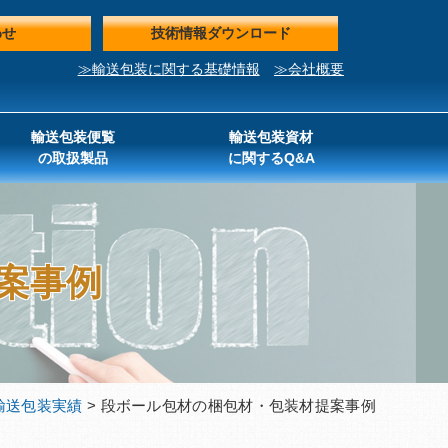
わせ
技術情報ダウンロード
≫輸送包装に関する基礎情報
≫会社概要
輸送包装便覧
輸送包装資材
の取扱製品
に関するQ&A
案事例
輸送包装実績
> 段ボール包材の梱包材・包装材提案事例