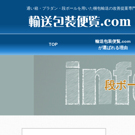
通い箱・プラダン・段ボールを用いた梱包輸送の改善提案専
輸送包装便覧.com
TOP
が選ばれる理由
段ボ