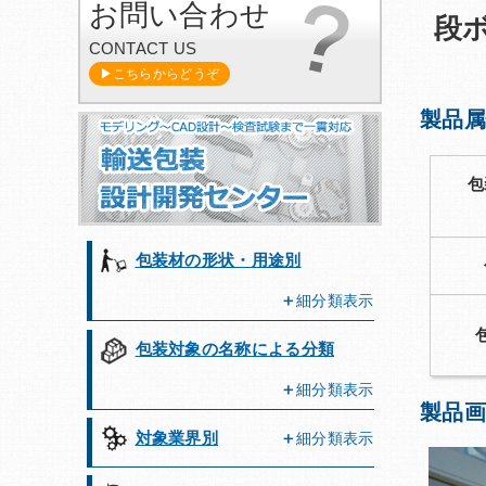
お問い合わせ
段
CONTACT US
▶こちらからどうぞ
製品属
包
包装材の形状・用途別
細分類表示
包装対象の名称による分類
細分類表示
製品画
対象業界別
細分類表示