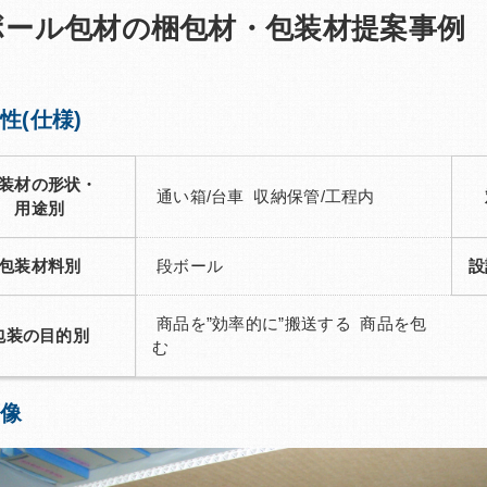
ボール包材の梱包材・包装材提案事例
性(仕様)
装材の形状・
通い箱/台車 収納保管/工程内
用途別
包装材料別
段ボール
設
商品を”効率的に”搬送する 商品を包
包装の目的別
む
像