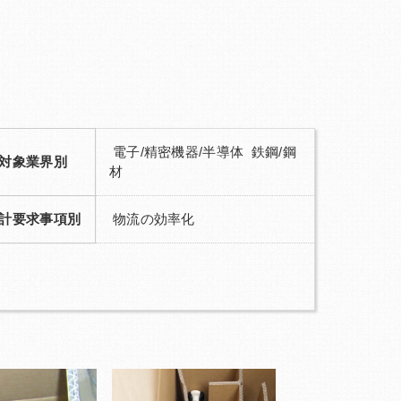
電子/精密機器/半導体 鉄鋼/鋼
対象業界別
材
計要求事項別
物流の効率化