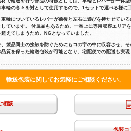
材で輸送を行う部品の特徴としては、車輪とレバーが一体型
の車輪の各々を対として使用するので、1セットで運べる様に
車輪についているレバーが前後と左右に遊びを持たせている
としています。 付属品もあるため、一番上に専用収容エリア
を超えてしまうため、NGとなっていました。
、製品同士の接触を防ぐためにもコの字の中に収容させ、そ
の品質を保った輸送包装が可能となり、宅配便での配送も実現
輸送包装に関してお気軽にご相談ください。
ご相談
包装コ