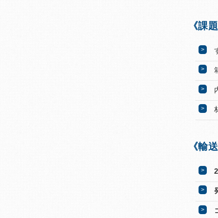
《課題
《輸送