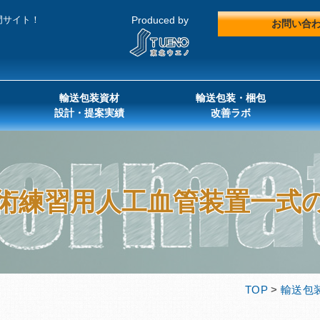
門サイト！
Produced by
お問い合
輸送包装資材
輸送包装・梱包
設計・提案実績
改善ラボ
術練習用人工血管装置一式
TOP
>
輸送包