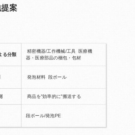
包提案
精密機器/工作機械/工具 医療機
よる分類
器・医療部品の梱包・包材
別
発泡材料 段ボール
別
商品を”効率的に”搬送する
段ボール/発泡PE