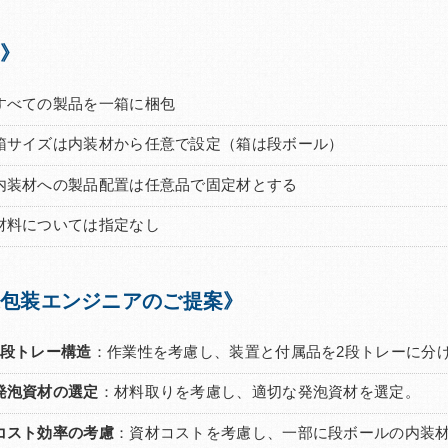
》
すべての製品を一箱に梱包
箱サイズは内装材から任意で設定（箱は段ボール）
内装材への製品配置は任意品で固定材とする
材料については指定なし
包装エンジニアのご提案》
2段トレー構造
：作業性を考慮し、装置と付属品を2段トレーに分
発泡資材の選定
：材料取りを考慮し、適切な発泡資材を選定。
コスト効率の考慮
：資材コストを考慮し、一部に段ボールの内装