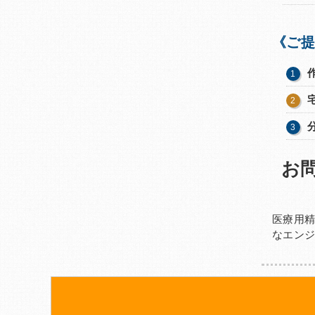
《ご提
お
医療用
なエン