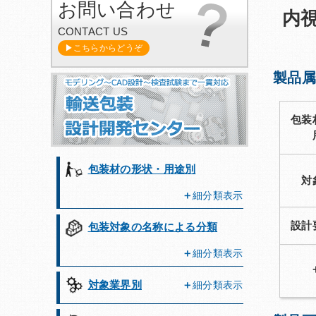
お問い合わせ
内
CONTACT US
▶こちらからどうぞ
製品属
包装
包装材の形状・用途別
対
細分類表示
設計
包装対象の名称による分類
細分類表示
対象業界別
細分類表示