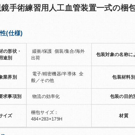
視鏡手術練習用人工血管装置一式の梱
性(仕様)
材の形状・
緩衝/保護 個装/集合/海外
包装対象の名称に
用途別
出荷
電子/精密機器/半導体 全
象業界別
包装材料
般／その他
要求事項別
物流の効率化
包装の目的
梱包サイズ：
サイズ
材質
484×283×179H