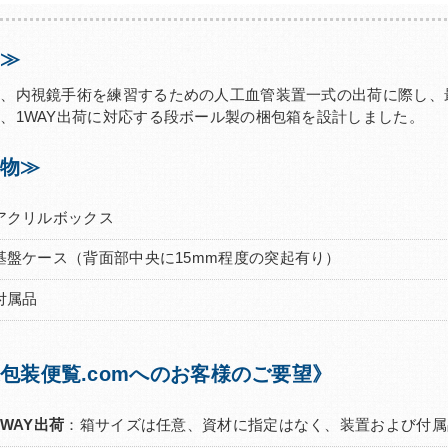
≫
は、内視鏡手術を練習するための人工血管装置一式の出荷に際し、
、1WAY出荷に対応する段ボール製の梱包箱を設計しました。
物≫
アクリルボックス
基盤ケース（背面部中央に15mm程度の突起有り）
付属品
包装便覧.comへのお客様のご要望》
1WAY出荷
：箱サイズは任意、資材に指定はなく、装置および付属