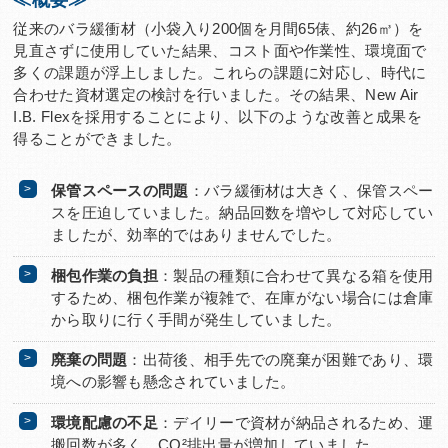
≪概要≫
従来のバラ緩衝材（小袋入り200個を月間65俵、約26㎥）を
見直さずに使用していた結果、コスト面や作業性、環境面で
多くの課題が浮上しました。これらの課題に対応し、時代に
合わせた資材選定の検討を行いました。その結果、New Air
I.B. Flexを採用することにより、以下のような改善と成果を
得ることができました。
保管スペースの問題
：バラ緩衝材は大きく、保管スペー
スを圧迫していました。納品回数を増やして対応してい
ましたが、効率的ではありませんでした。
梱包作業の負担
：製品の種類に合わせて異なる箱を使用
するため、梱包作業が複雑で、在庫がない場合には倉庫
から取りに行く手間が発生していました。
廃棄の問題
：出荷後、相手先での廃棄が困難であり、環
境への影響も懸念されていました。
環境配慮の不足
：デイリーで資材が納品されるため、運
搬回数が多く、CO²排出量が増加していました。