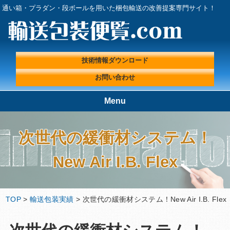
通い箱・プラダン・段ボールを用いた梱包輸送の改善提案専門サイト！
技術情報ダウンロード
お問い合わせ
Menu
TOP
輸送包装便覧.comが選ばれる理
由
次世代の緩衝材システム！
輸送包装実績
輸送包装プロフェッショナルに
New Air I.B. Flex
よる『輸送包装・梱包 改善ラ
ボ』
輸送包装便覧の取扱製品
輸送包装エンジニアコラム
TOP
>
輸送包装実績
> 次世代の緩衝材システム！New Air I.B. Flex
輸送包装に関する基礎情報
技術情報ダウンロード
プライバシーポリシー
会社概要