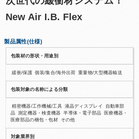
次世代の緩衝材システム！
Q&A
お問い合わせ
New Air I.B. Flex
製品属性(仕様)
包装材の形状・用途別
緩衝/保護 個装/集合/海外出荷 重量物/大型機器輸送
包装対象の名称による分類
精密機器/工作機械/工具 液晶ディスプレイ 自動車部
品 測定機器・検査機器 半導体・電子部品 医療機器・
医療部品の梱包・包材 その他
対象業界別