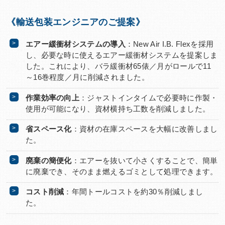
《輸送包装エンジニアのご提案》
エアー緩衝材システムの導入
：New Air I.B. Flexを採用
し、必要な時に使えるエアー緩衝材システムを提案しま
した。これにより、バラ緩衝材65俵／月がロールで11
～16巻程度／月に削減されました。
作業効率の向上
：ジャストインタイムで必要時に作製・
使用が可能になり、資材横持ち工数を削減しました。
省スペース化
：資材の在庫スペースを大幅に改善しまし
た。
廃棄の簡便化
：エアーを抜いて小さくすることで、簡単
に廃棄でき、そのまま燃えるゴミとして処理できます。
コスト削減
：年間トールコストを約30％削減しまし
た。