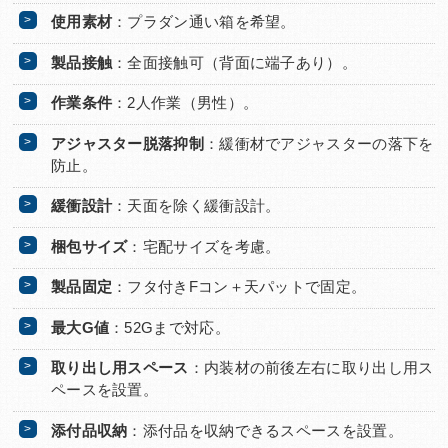
使用素材
：プラダン通い箱を希望。
製品接触
：全面接触可（背面に端子あり）。
作業条件
：2人作業（男性）。
アジャスター脱落抑制
：緩衝材でアジャスターの落下を
防止。
緩衝設計
：天面を除く緩衝設計。
梱包サイズ
：宅配サイズを考慮。
製品固定
：フタ付きFコン＋天パットで固定。
最大G値
：52Gまで対応。
取り出し用スペース
：内装材の前後左右に取り出し用ス
ペースを設置。
添付品収納
：添付品を収納できるスペースを設置。