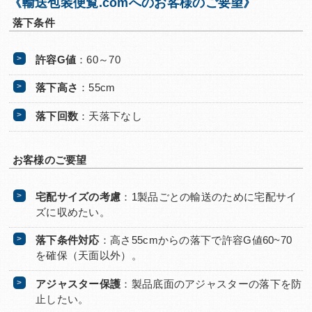
《輸送包装便覧.comへのお客様のご要望》
落下条件
許容G値
：60～70
落下高さ
：55cm
落下回数
：天落下なし
お客様のご要望
宅配サイズの考慮
：1製品ごとの輸送のために宅配サイ
ズに収めたい。
落下条件対応
：高さ55cmからの落下で許容G値60~70
を確保（天面以外）。
アジャスター保護
：製品底面のアジャスターの落下を防
止したい。