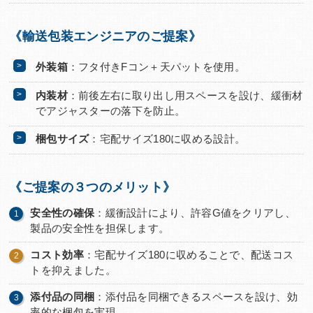
《輸送包装エンジニアのご提案》
外装箱
：フタ付きFコン＋天パットを使用。
内装材
：前後左右に取り出し用スペースを設け、緩衝材
でアジャスターの落下を防止。
梱包サイズ
：宅配サイズ180に収める設計。
《ご提案の３つのメリット》
安全性の確保
：緩衝設計により、許容G値をクリアし、
製品の安全性を担保します。
コスト効率
：宅配サイズ180に収めることで、配送コス
トを抑えました。
添付品の同梱
：添付品を同梱できるスペースを設け、効
率的な梱包を実現。