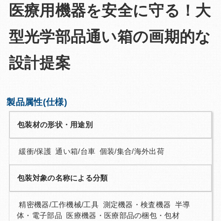
医療用機器を安全に守る！大
Q&A
お問い合わせ
型光学部品通い箱の画期的な
設計提案
製品属性(仕様)
包装材の形状・用途別
緩衝/保護 通い箱/台車 個装/集合/海外出荷
包装対象の名称による分類
精密機器/工作機械/工具 測定機器・検査機器 半導
体・電子部品 医療機器・医療部品の梱包・包材