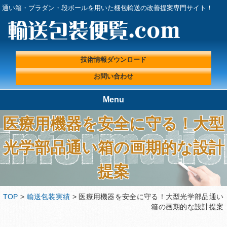
通い箱・プラダン・段ボールを用いた梱包輸送の改善提案専門サイト！
技術情報ダウンロード
お問い合わせ
Menu
医療用機器を安全に守る！大型
TOP
輸送包装便覧.comが選ばれる理
由
光学部品通い箱の画期的な設計
輸送包装実績
輸送包装プロフェッショナルに
よる『輸送包装・梱包 改善ラ
提案
ボ』
輸送包装便覧の取扱製品
輸送包装エンジニアコラム
TOP
>
輸送包装実績
> 医療用機器を安全に守る！大型光学部品通い
輸送包装に関する基礎情報
技術情報ダウンロード
箱の画期的な設計提案
プライバシーポリシー
会社概要