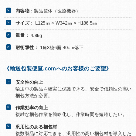
内容物
：製品筐体（医療機器）
サイズ：
L125㎜ × W342㎜ × H186.5㎜
重量：
4.8kg
耐衝撃性：
1角3綾6面 40cm落下
《輸送包装便覧.comへのお客様のご要望》
安全性の向上
輸送中の製品を確実に保護できる、安全で信頼性の高い
梱包方法が必要。
作業効率の向上
複雑な梱包作業を簡略化し、作業時間を短縮したい。
汎用性のある梱包材
複数製品に対応できる、汎用性の高い梱包材を導入した