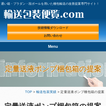
通い箱・プラダン・段ボールを用いた梱包輸送の改善提案専門サイト！
技術情報ダウンロード
お問い合わせ
Menu
TOP
輸送包装便覧.comが選ばれる理
由
定量送液ポンプ梱包箱の提案
輸送包装実績
輸送包装プロフェッショナルに
よる『輸送包装・梱包 改善ラ
ボ』
輸送包装便覧の取扱製品
輸送包装エンジニアコラム
TOP
>
輸送包装実績
> 定量送液ポンプ梱包箱の提案
輸送包装に関する基礎情報
技術情報ダウンロード
プライバシーポリシー
会社概要