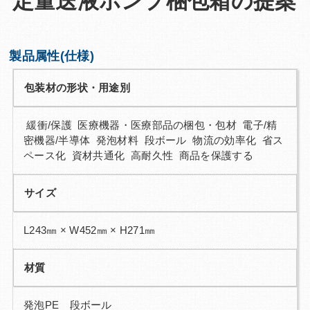
定量送液ポンプ梱包箱の提案
Q&A
お問い合わせ
製品属性(仕様)
包装材の形状・用途別
緩衝/保護 医療機器・医療部品の梱包・包材 電子/精
密機器/半導体 発泡材料 段ボール 物流の効率化 省ス
ペース化 資材共通化 高耐久性 商品を保護する
サイズ
L243㎜ × W452㎜ × H271㎜
材質
発泡PE 段ボール