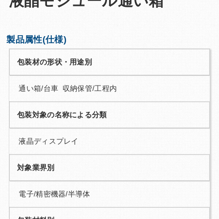
液晶モジュール通い箱
Q&A
お問い合わせ
製品属性(仕様)
包装材の形状・用途別
通い箱/台車 収納保管/工程内
包装対象の名称による分類
液晶ディスプレイ
対象業界別
電子/精密機器/半導体