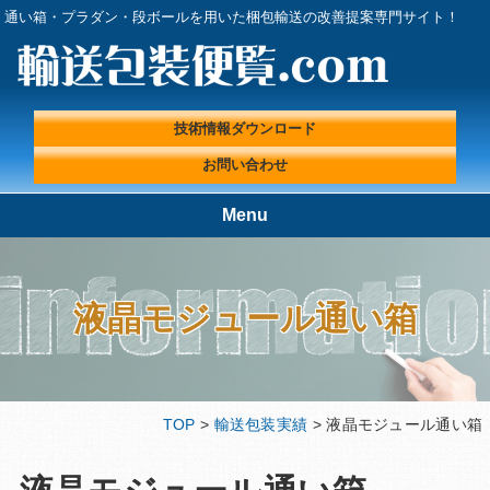
通い箱・プラダン・段ボールを用いた梱包輸送の改善提案専門サイト！
技術情報ダウンロード
お問い合わせ
Menu
TOP
輸送包装便覧.comが選ばれる理
由
液晶モジュール通い箱
輸送包装実績
輸送包装プロフェッショナルに
よる『輸送包装・梱包 改善ラ
ボ』
輸送包装便覧の取扱製品
輸送包装エンジニアコラム
TOP
>
輸送包装実績
> 液晶モジュール通い箱
輸送包装に関する基礎情報
技術情報ダウンロード
プライバシーポリシー
会社概要