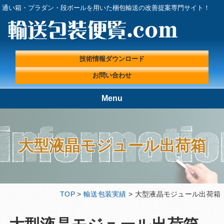
通い箱・プラダン・段ボールを用いた梱包輸送の改善提案専門サイト！
技術情報ダウンロード
お問い合わせ
Menu
TOP
輸送包装便覧.comが選ばれる理
由
大型液晶モジュール出荷箱
輸送包装実績
輸送包装プロフェッショナルに
よる『輸送包装・梱包 改善ラ
ボ』
輸送包装便覧の取扱製品
輸送包装エンジニアコラム
TOP
>
輸送包装実績
> 大型液晶モジュール出荷箱
輸送包装に関する基礎情報
技術情報ダウンロード
プライバシーポリシー
会社概要