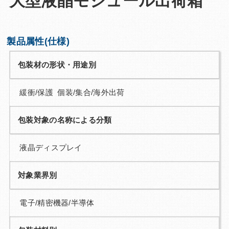
大型液晶モジュール出荷箱
Q&A
お問い合わせ
製品属性(仕様)
包装材の形状・用途別
緩衝/保護 個装/集合/海外出荷
包装対象の名称による分類
液晶ディスプレイ
対象業界別
電子/精密機器/半導体