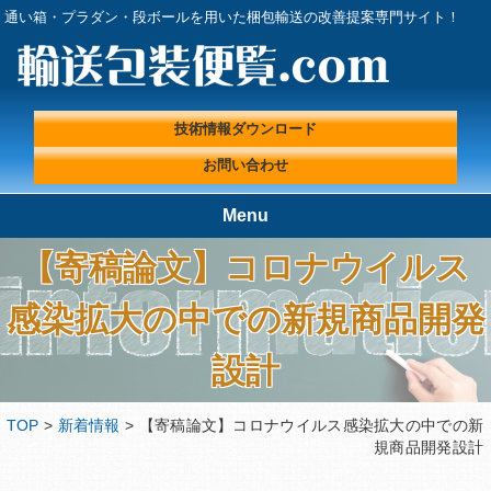
通い箱・プラダン・段ボールを用いた梱包輸送の改善提案専門サイト！
技術情報ダウンロード
お問い合わせ
Menu
【寄稿論文】コロナウイルス
TOP
輸送包装便覧.comが選ばれる理
由
感染拡大の中での新規商品開発
輸送包装実績
輸送包装プロフェッショナルに
よる『輸送包装・梱包 改善ラ
設計
ボ』
輸送包装便覧の取扱製品
輸送包装エンジニアコラム
TOP
>
新着情報
> 【寄稿論文】コロナウイルス感染拡大の中での新
輸送包装に関する基礎情報
技術情報ダウンロード
規商品開発設計
プライバシーポリシー
会社概要