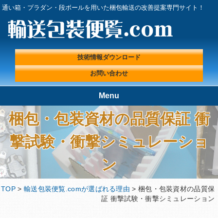
通い箱・プラダン・段ボールを用いた梱包輸送の改善提案専門サイト！
技術情報ダウンロード
お問い合わせ
Menu
梱包・包装資材の品質保証 衝
TOP
輸送包装便覧.comが選ばれる理
由
撃試験・衝撃シミュレーショ
輸送包装実績
輸送包装プロフェッショナルに
よる『輸送包装・梱包 改善ラ
ン
ボ』
輸送包装便覧の取扱製品
輸送包装エンジニアコラム
TOP
>
輸送包装便覧.comが選ばれる理由
> 梱包・包装資材の品質保
輸送包装に関する基礎情報
技術情報ダウンロード
証 衝撃試験・衝撃シミュレーション
プライバシーポリシー
会社概要