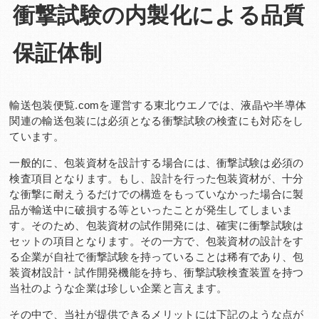
衝撃試験の内製化による品質
Q&A
お問い合わせ
保証体制
輸送包装便覧.comを運営する東北ウエノでは、液晶や半導体
関連の輸送包装には必須となる衝撃試験の検査にも対応をし
ています。
一般的に、包装資材を設計する場合には、衝撃試験は必須の
検査項目となります。もし、設計を行った包装資材が、十分
な衝撃に耐えうるだけでの構造をもっていなかった場合に製
品が輸送中に破損する等といったことが発生してしまいま
す。そのため、包装資材の試作開発には、確実に衝撃試験は
セットの項目となります。その一方で、包装資材の設計をす
る企業が自社で衝撃試験を持っていることは稀有であり、包
装資材設計・試作開発機能を持ち、衝撃試験検査装置を持つ
当社のような企業は珍しい企業と言えます。
その中で、当社が提供できるメリットには下記のような点が