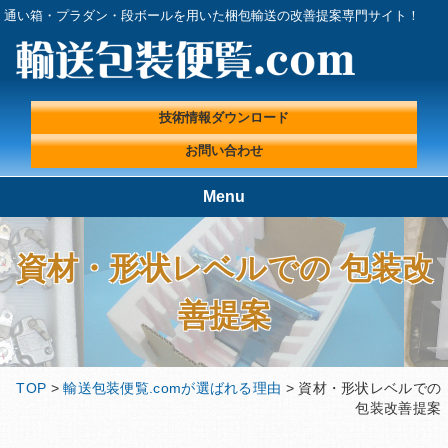
通い箱・プラダン・段ボールを用いた梱包輸送の改善提案専門サイト！
技術情報ダウンロード
お問い合わせ
Menu
TOP
輸送包装便覧.comが選ばれる理
由
資材・形状レベルでの 包装改
輸送包装実績
輸送包装プロフェッショナルに
善提案
よる『輸送包装・梱包 改善ラ
ボ』
輸送包装便覧の取扱製品
輸送包装エンジニアコラム
TOP
>
輸送包装便覧.comが選ばれる理由
> 資材・形状レベルでの
輸送包装に関する基礎情報
技術情報ダウンロード
包装改善提案
プライバシーポリシー
会社概要