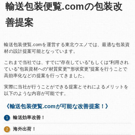
輸送包装便覧.comの包装改
Q&A
お問い合わせ
善提案
輸送包装便覧.comを運営する東北ウエノでは、最適な包装資
材の設計提案可能となっています。
これまで当社では、すでに“存在している”もしくは“利用され
ている”包装資材への“材質変更”“形状変更”提案を行うことで
高効率化などの提案を行ってきました。
実際に当社が行うことができる提案とそれによるメリットを
以下のような内容が可能です。
《輸送包装便覧.comが可能な改善提案！》
輸送効率改善！
海外出荷！