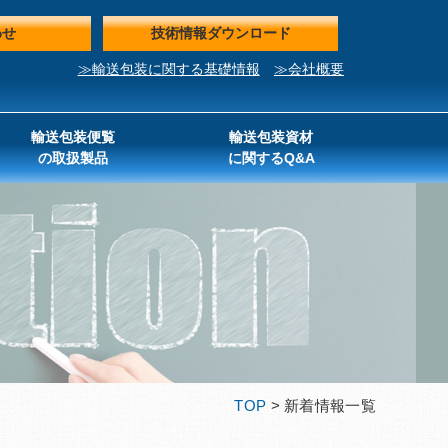
わせ
技術情報ダウンロード
≫輸送包装に関する基礎情報
≫会社概要
輸送包装便覧
輸送包装資材
の取扱製品
に関するQ&A
TOP
> 新着情報一覧