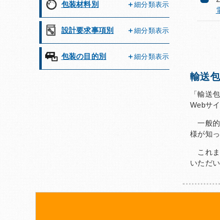
包装材料別
細分類表示
設計要求事項別
細分類表示
包装の目的別
細分類表示
輸送包
「輸送包
Webサ
一般的
様が知
これま
いただ