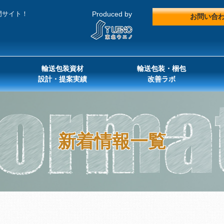
門サイト！
Produced by
お問い合
輸送包装資材
輸送包装・梱包
設計・提案実績
改善ラボ
新着情報一覧