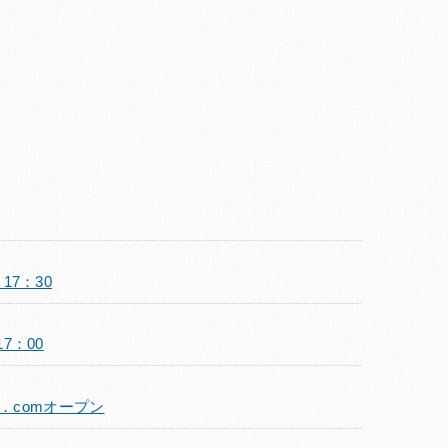
17：30
7：00
．comオープン